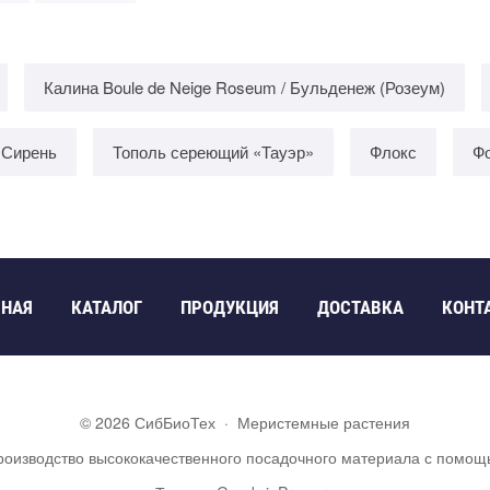
Калина Boule de Neige Roseum / Бульденеж (Розеум)
Сирень
Тополь сереющий «Тауэр»
Флокс
Ф
ВНАЯ
КАТАЛОГ
ПРОДУКЦИЯ
ДОСТАВКА
КОНТ
©
2026
СибБиоТех
·
Меристемные растения
роизводство высококачественного посадочного материала с помощ