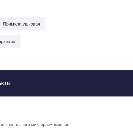
Примула ушковая
орзиция
АКТЫ
ью клонального микроразмножения.