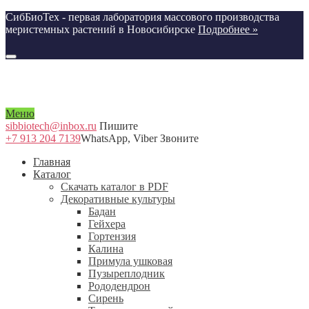
CибБиоТех - первая лаборатория массового производства
меристемных растений в Новосибирске
Подробнее »
Меню
sibbiotech@inbox.ru
Пишите
+7 913 204 7139
WhatsApp, Viber Звоните
Главная
Каталог
Скачать каталог в PDF
Декоративные культуры
Бадан
Гейхера
Гортензия
Калина
Примула ушковая
Пузыреплодник
Рододендрон
Сирень