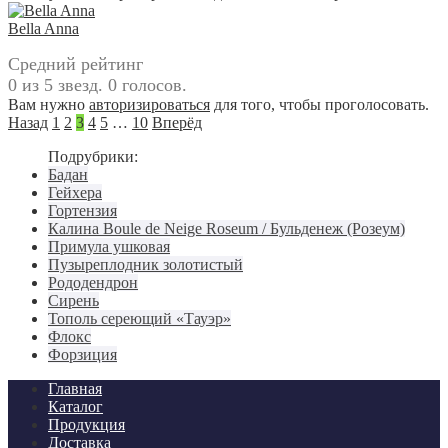
Bella Anna
Средний рейтинг
0 из 5 звезд. 0 голосов.
Вам нужно
авторизироваться
для того, чтобы проголосовать.
Назад
1
2
3
4
5
…
10
Вперёд
Подрубрики:
Бадан
Гейхера
Гортензия
Калина Boule de Neige Roseum / Бульденеж (Розеум)
Примула ушковая
Пузыреплодник золотистый
Рододендрон
Сирень
Тополь сереющий «Тауэр»
Флокс
Форзиция
Главная
Каталог
Продукция
Доставка