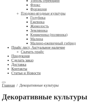
Тополь сереющий
Флокс
Форзиция
Плодово-ягодные культуры
Голубика
Ежевика
Жимолость
Земляника
Княженика (поляника)
Малина
Малино-ежевичный гибрид
Прайс лист, Актуальное наличие
Скачать прайс
Продукция
Сделать заказ
Доставка
Контакты
Статьи и Новости
Главная
/
Декоративные культуры
Декоративные культуры